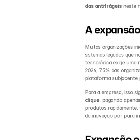
das antifrágeis
 neste n
A expansão 
Muitas organizações in
sistemas legados que 
tecnológica exige uma m
2026, 75% das organiz
plataforma subjacente 
Para a empresa, isso sig
clique
, pagando apenas 
produtos rapidamente. Q
da inovação por pura in
Expansão e 