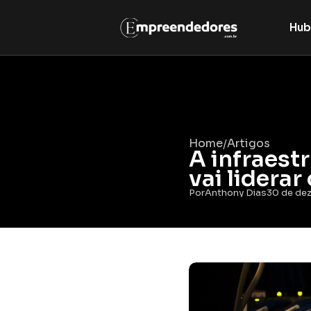
Hub
Home
Artigos
/
A infraestr
vai lidera
Por
Anthony Dias
30 de dez