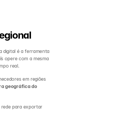
egional
digital é a ferramenta 
aís opere com a mesma 
mpo real.
necedores em regiões 
ra geográfica do 
rede para exportar 