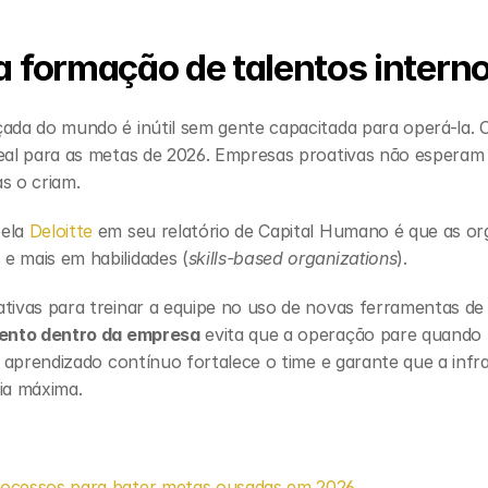
a formação de talentos intern
ada do mundo é inútil sem gente capacitada para operá-la. 
eal para as metas de 2026. Empresas proativas não esperam 
as o criam.
ela 
Deloitte 
em seu relatório de Capital Humano é que as or
e mais em habilidades (
skills-based organizations
).
tivas para treinar a equipe no uso de novas ferramentas de 
ento dentro da empresa
 evita que a operação pare quando 
e aprendizado contínuo fortalece o time e garante que a infrae
ia máxima.
rocessos para bater metas ousadas em 2026