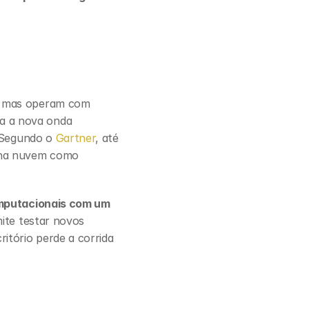
, mas operam com 
a a nova onda 
 Segundo o 
Gartner
, até 
 na nuvem como 
mputacionais com um 
ite testar novos 
itório perde a corrida 