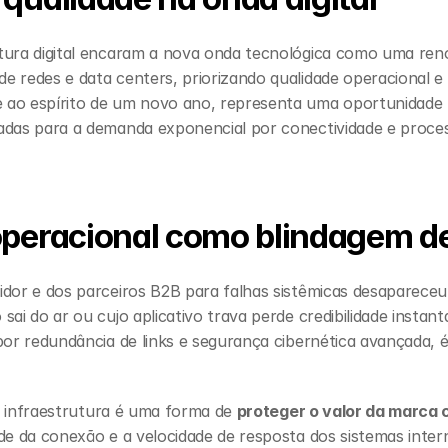
tura digital encaram a nova onda tecnológica como uma renov
 redes e data centers, priorizando qualidade operacional e l
ao espírito de um novo ano, representa uma oportunidade p
adas para a demanda exponencial por conectividade e proc
operacional como blindagem d
idor e dos parceiros B2B para falhas sistêmicas desapareceu
sai do ar ou cujo aplicativo trava perde credibilidade instan
por redundância de links e segurança cibernética avançada, é
da infraestrutura é uma forma de 
proteger o valor da marca c
dade da conexão e a velocidade de resposta dos sistemas inte