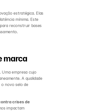
ação estratégica. Elas 
atência mínima. Este 
ara reconstruir bases 
essamento.
e marca
. Uma empresa cujo 
taneamente. A qualidade 
 o novo selo de 
ontra crises de 
rnos impactam 