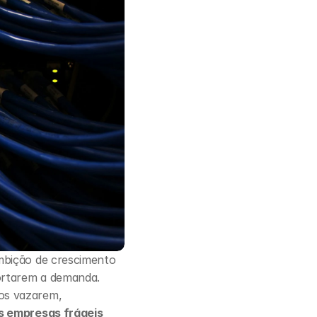
mbição de crescimento 
ortarem a demanda. 
os vazarem, 
s empresas frágeis 