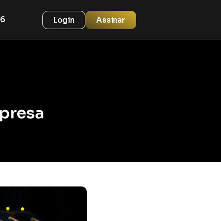
26
Login
Assinar
presa 