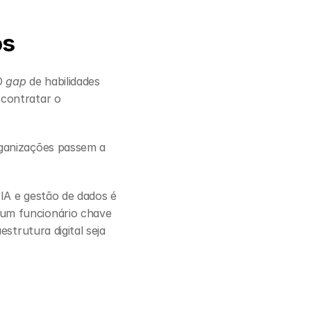
os
O 
gap 
de habilidades 
contratar o 
ganizações passem a 
IA e gestão de dados é 
um funcionário chave 
strutura digital seja 