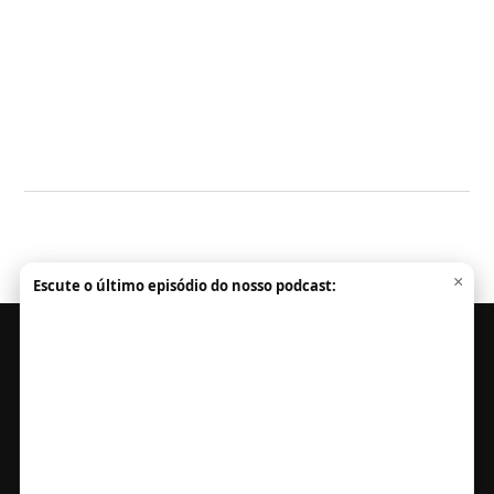
×
Escute o último episódio do nosso podcast:
HOME
PODCAST
NOTÍCIAS
MEMBROS
POLÍTICA DE PRIVACIDADE
TERMOS DE USO
NEWSLETTER
SUPORTE